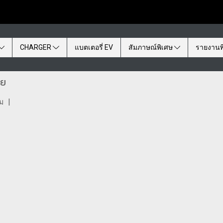
CHARGER
แบตเตอรี่ EV
สัมภาษณ์พิเศษ
รายงานพ
ทย
ชม
|