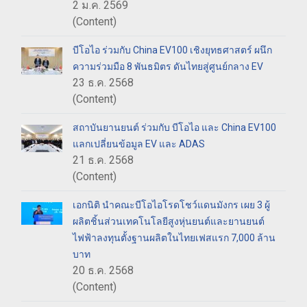
2 ม.ค. 2569
(Content)
บีโอไอ ร่วมกับ China EV100 เชิงยุทธศาสตร์ ผนึก
ความร่วมมือ 8 พันธมิตร ดันไทยสู่ศูนย์กลาง EV
23 ธ.ค. 2568
(Content)
สถาบันยานยนต์ ร่วมกับ บีโอไอ และ China EV100
แลกเปลี่ยนข้อมูล EV และ ADAS
21 ธ.ค. 2568
(Content)
เอกนิติ นำคณะบีโอไอโรดโชว์แดนมังกร เผย 3 ผู้
ผลิตชิ้นส่วนเทคโนโลยีสูงหุ่นยนต์และยานยนต์
ไฟฟ้าลงทุนตั้งฐานผลิตในไทยเฟสแรก 7,000 ล้าน
บาท
20 ธ.ค. 2568
(Content)