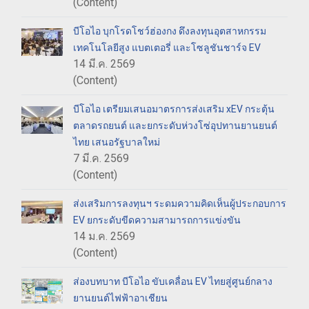
(Content)
บีโอไอ บุกโรดโชว์ฮ่องกง ดึงลงทุนอุตสาหกรรม
เทคโนโลยีสูง แบตเตอรี่ และโซลูชันชาร์จ EV
14 มี.ค. 2569
(Content)
บีโอไอ เตรียมเสนอมาตรการส่งเสริม xEV กระตุ้น
ตลาดรถยนต์ และยกระดับห่วงโซ่อุปทานยานยนต์
ไทย เสนอรัฐบาลใหม่
7 มี.ค. 2569
(Content)
ส่งเสริมการลงทุนฯ ระดมความคิดเห็นผู้ประกอบการ
EV ยกระดับขีดความสามารถการแข่งขัน
14 ม.ค. 2569
(Content)
ส่องบทบาท บีโอไอ ขับเคลื่อน EV ไทยสู่ศูนย์กลาง
ยานยนต์ไฟฟ้าอาเชียน