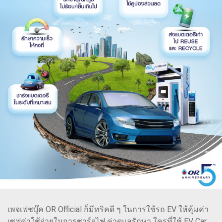
เพจเฟชบุ๊ค OR Official ก็มีทริคดี ๆ ในการใช้รถ EV ให้คุ้มค่า
เซฟค่าใช้จ่ายในการชาร์จไฟ ค่าดูแลรักษา ใครที่ใช้ EV Car