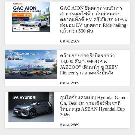
GAC AION ยึดตลาดรถบริการ
สาธารณะไฟฟ้า! กินส่วนแบ่ง
ตลาดแท็กซี่ EV ครึ่งปีแรก 61% x
ส่งมอบ EV บุกตลาด Ride-hailing
แล้วกว่า 500 คัน
6 ส.ค. 2569
คว้ายอดขายครึ่งปีแรกกว่า
13,000 คัน "OMODA &
JAECOO" เดินหน้า ชู REEV
Pioneer รุกตลาดครึ่งปีหลัง
6 ส.ค. 2569
ฮุนไดจัดแคมเปญ Hyundai Game
On, Deal On ร่วมเชียร์ทีมชาติ
ไทยตะลุย ASEAN Hyundai Cup
2026
5 ส.ค. 2569