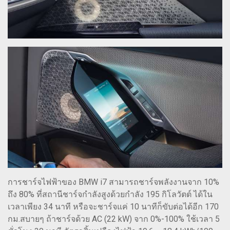
การชาร์จไฟฟ้าของ BMW i7 สามารถชาร์จพลังงานจาก 10%
ถึง 80% ที่สถานีชาร์จกำลังสูงด้วยกำลัง 195 กิโลวัตต์ ได้ใน
เวลาเพียง 34 นาที หรือจะชาร์จแค่ 10 นาทีก็ขับต่อได้อีก 170
กม.สบายๆ ถ้าชาร์จด้วย AC (22 kW) จาก 0%-100% ใช้เวลา 5