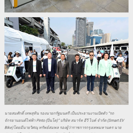
นายสมศักดิ์ เทพสุทิน รองนายกรัฐมนตรี เป็นประธานงานเปิดตัว “รถ
จักรยานยนต์ไฟฟ้า Pinto (ปิ่นโต)” บริษัท สมาร์ท อีวี ไบค์ จำกัด (Smart EV
Bike)โดยมีนายวิศณุ ทรัพย์สมพล รองผู้ว่าราชการกรุงเทพมหานคร นาย