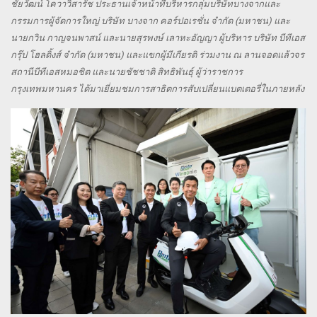
ชัยวัฒน์ โควาวิสารัช ประธานเจ้าหน้าที่บริหารกลุ่มบริษัทบางจากและ
กรรมการผู้จัดการใหญ่ บริษัท บางจาก คอร์ปอเรชั่น จำกัด (มหาชน) และ
นายกวิน กาญจนพาสน์ และนายสุรพงษ์ เลาหะอัญญา ผู้บริหาร บริษัท บีทีเอส
กรุ๊ป โฮลดิ้งส์ จำกัด (มหาชน) และแขกผู้มีเกียรติ ร่วมงาน ณ ลานจอดแล้วจร
สถานีบีทีเอสหมอชิต และนายชัชชาติ สิทธิพันธุ์ ผู้ว่าราชการ
กรุงเทพมหานคร ได้มาเยี่ยมชมการสาธิตการสับเปลี่ยนแบตเตอรี่ในภายหลัง