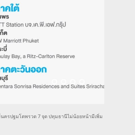
ที่นครปฐมโตพรวด 7 จุด ปทุมธานีไม่น้อยหน้ามีเพิ่ม