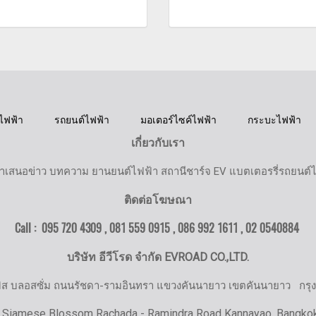
ไฟฟ้า
รถยนต์ไฟฟ้า
มอเตอร์ไซค์ไฟฟ้า
กระบะไฟฟ้า
เกี่ยวกับเรา
ำเสนอข่าว บทความ ยานยนต์ไฟฟ้า สถานีชาร์จ EV แบตเตอรรี่รถยนต์
ติดต่อโฆษณา
Call : 095 720 4309 , 081 559 0915 , 086 992 1611 ,
02 0540884
บริษัท อีวีโรด จำกัด EVROAD CO.,LTD.
มิส บลอสซั่ม ถนนรัชดา-รามอินทรา แขวงคันนายาว เขตคันนายาว
กรุ
 Siamese Blossom Rachada - Ramindra Road Kannayao, Bangko