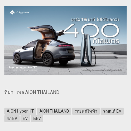
ที่มา : เพจ AION THAILAND
AION Hyper HT
AION THAILAND
รถยนต์ไฟฟ้า
รถยนต์ EV
รถ EV
EV
BEV