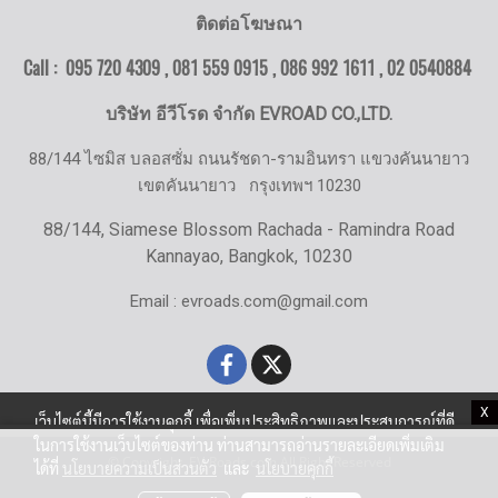
ติดต่อโฆษณา
Call : 095 720 4309 , 081 559 0915 , 086 992 1611 ,
02 0540884
บริษัท อีวีโรด จำกัด EVROAD CO.,LTD.
88/144 ไซมิส บลอสซั่ม ถนนรัชดา-รามอินทรา แขวงคันนายาว
เขตคันนายาว
กรุงเทพฯ 10230
88/144, Siamese Blossom Rachada - Ramindra Road
Kannayao, Bangkok, 10230
Email : evroads.com@gmail.com
X
เว็บไซต์นี้มีการใช้งานคุกกี้ เพื่อเพิ่มประสิทธิภาพและประสบการณ์ที่ดี
ในการใช้งานเว็บไซต์ของท่าน ท่านสามารถอ่านรายละเอียดเพิ่มเติม
© Copyright EV-Roads.com All Right Reserved
ได้ที่
นโยบายความเป็นส่วนตัว
และ
นโยบายคุกกี้