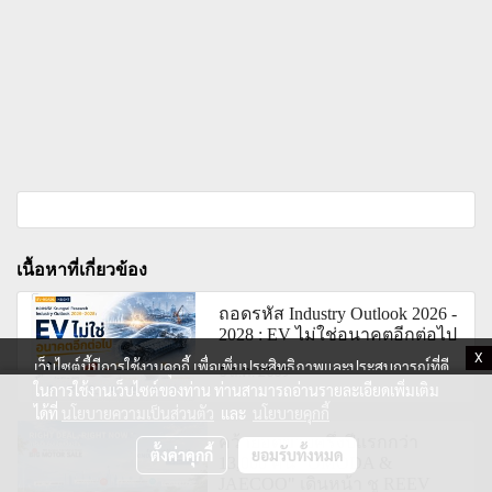
เนื้อหาที่เกี่ยวข้อง
ถอดรหัส Industry Outlook 2026 -
2028 : EV ไม่ใช่อนาคตอีกต่อไป
X
เว็บไซต์นี้มีการใช้งานคุกกี้ เพื่อเพิ่มประสิทธิภาพและประสบการณ์ที่ดี
5 ส.ค. 2569
ในการใช้งานเว็บไซต์ของท่าน ท่านสามารถอ่านรายละเอียดเพิ่มเติม
ได้ที่
นโยบายความเป็นส่วนตัว
และ
นโยบายคุกกี้
คว้ายอดขายครึ่งปีแรกกว่า
ตั้งค่าคุกกี้
ยอมรับทั้งหมด
13,000 คัน "OMODA &
JAECOO" เดินหน้า ชู REEV