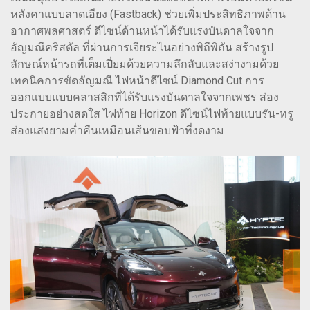
หลังคาแบบลาดเอียง (Fastback) ช่วยเพิ่มประสิทธิภาพด้าน
อากาศพลศาสตร์ ดีไซน์ด้านหน้าได้รับแรงบันดาลใจจาก
อัญมณีคริสตัล ที่ผ่านการเจียระไนอย่างพิถีพิถัน สร้างรูป
ลักษณ์หน้ารถที่เต็มเปี่ยมด้วยความลึกลับและสง่างามด้วย
เทคนิคการขัดอัญมณี ไฟหน้าดีไซน์ Diamond Cut การ
ออกแบบแบบคลาสสิกที่ได้รับแรงบันดาลใจจากเพชร ส่อง
ประกายอย่างสดใส ไฟท้าย Horizon ดีไซน์ไฟท้ายแบบรัน-ทรู
ส่องแสงยามค่ำคืนเหมือนเส้นขอบฟ้าที่งดงาม