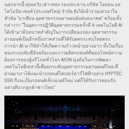
นอกจากนี้ คุณหวัง เฮ่าวหย่ง รองประธาน บริษัท ไอออน ออ
โตโมบิล เซลส์ (ประเทศไทย) จำกัด ยังได้เข้าร่วมเสวนาใน
หัวข้อ “อาเซียน อุตสาหกรรมยานยนต์แห่งอนาคต” พร้อมทั้ง
กล่าวว่า “ในยุคการปฏิวัติอุตสาหกรรมครั้งที่ 4 เทคโนโลยี AI
ได้เข้ามามีบทบาทสำคัญในการเปลี่ยนแปลง อุตสาหกรรม
ยานยนต์เป็นอีกหนึ่งภาคส่วนที่ได้รับผลกระทบโดยตรง
การนำ AI มาใช้ทำให้เกิดความก้าวหน้าอย่างมาก ทั้งในเรื่อง
ของระบบขับขี่อัจฉริยะและการผลิตรถยนต์ที่ตอบโจทย์ความ
ต้องการของผู้บริโภคทั่วโลก AION มุ่งมั่นในการพัฒนา
เทคโนโลยีเหล่านี้เพื่อยกระดับอุตสาหกรรมยานยนต์ไทย ที่
ผ่านมาเราได้แนะนำรถยนต์ไฮเปอร์คาร์ไฟฟ้าอย่าง HYPTEC
SSR ถึงจะเป็นรถยนต์เซ็กเมนท์ใหม่ แต่ก็ได้รับการตอบรับ
อย่างดีจากลูกค้าชาวไทย”