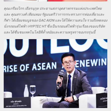
คุณเกรียงไกร เธียรนุกุล ประธานสภาอุตสาหกรรมแห่งประเทศไทย
และ คุณสรวงศ์ เทียนทอง รัฐมนตรีว่าการกระทรวงการท่องเที่ยวและ
กีฬา ได้เยี่ยมชมบูธของ GAC AION และได้ให้ความสนใจ รวมถึงทดลอง
นั่งรถยนต์ไฟฟ้า HYPTEC HT ซึ่งเป็นรถยนต์ไฟฟ้ารุ่นเรือธงของบริษัท
และได้ชื่นชมเทคโนโลยีที่ล้ำสมัยและความหรูหราของรถรุ่นนี้