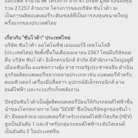
และแพ็ค จำนวน 48 โครงการ จาก 41 บริษัท มูลค่าเงินลงทุน
รวม 27,257 ล้านบาท โครงการของบริษัท ซันโวด้า จะ
เป็นการผลิตแบตเตอรี่ระดับเซลล์ที่เป็นการลงทุนขนาดใหญ่
ครั้งแรกของประเทศไทย
เกี่ยวกับ “ซันโวด้า” ประเทศไทย
บริษัท ซันโวด้า ออโตโมทีฟ เอนเนอร์จี เทคโนโลยี
(ประเทศไทย) จัดตั้งขึ้นในเดือนเมษายน 2567 โดยมีบริษัทแม่
คือ บริษัท ซันโวด้า อิเล็กทรอนิกส์ จำกัด มีสำนักงานใหญ่อยู่ที่
เมืองเซินเจิ้น มณฑลกวางตุ้ง สาธารณรัฐประชาชนจีน ดำเนิน
ธุรกิจผลิตแบตเตอรี่หลากหลายประเภท เช่น แบตเตอรี่สำหรับ
คอมพิวเตอร์ เครื่องมือสื่อสาร อุปกรณ์อิเล็กทรอนิกส์ ยาน
ยนต์ไฟฟ้า และระบบกักเก็บพลังงาน
ปัจจุบันซันโวด้าเป็นผู้ผลิตแบตเตอรี่ป้อนให้กับรถยนต์ไฟฟ้าชั้น
นำของโลกหลายราย โดย “SEVB” ซึ่งเป็นบริษัทลูกของซันโว
ด้า มียอดจำหน่ายแบตเตอรี่สำหรับรถยนต์ไฟฟ้าไฮบริด (HEV)
สูงเป็นอันดับ 1 และสำหรับกลุ่มรถยนต์ไฟฟ้าระดับไฮเอนด์
เป็นอันดับ 3 ในประเทศจีน