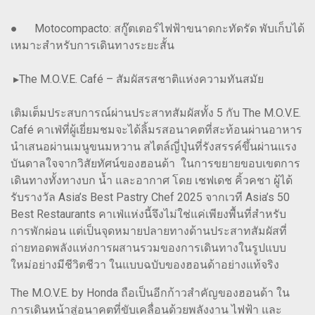
● Motocompacto: สกู๊ตเตอร์ไฟฟ้าขนาดกะทัดรัด พับเก็บได้
เหมาะสำหรับการเดินทางระยะสั้น
▸The M.O.V.E. Café – สัมผัสรสชาติแห่งความทันสมัย
เติมเต็มประสบการณ์ผ่านประสาทสัมผัสทั้ง 5 กับ The M.O.V.E.
Café คาเฟ่ที่ผู้เยี่ยมชมจะได้ลิ้มรสอนาคตที่สะท้อนผ่านอาหาร
นำเสนอผ่านเมนูขนมหวาน สไตล์ญี่ปุ่นที่รังสรรค์ขึ้นผ่านแรง
บันดาลใจจากวิสัยทัศน์ของฮอนด้า ในการขยายขอบเขตการ
เดินทางทั้งทางบก น้ำ และอากาศ โดย เชฟเดช คิ้วคชา ผู้ได้
รับรางวัล Asia’s Best Pastry Chef 2025 จากเวที Asia’s 50
Best Restaurants คาเฟ่แห่งนี้จึงไม่ใช่แค่เพียงพื้นที่สำหรับ
การพักผ่อน แต่เป็นจุดหมายปลายทางด้านประสาทสัมผัสที่
ถ่ายทอดพลังแห่งการผสานรวมของการเดินทางในรูปแบบ
ใหม่อย่างมีชีวิตชีวา ในแบบฉบับของฮอนด้าอย่างแท้จริง
The M.O.V.E. by Honda ถือเป็นอีกก้าวสำคัญของฮอนด้า ใน
การเดินหน้าสู่อนาคตที่ขับเคลื่อนด้วยพลังงาน ไฟฟ้า และ