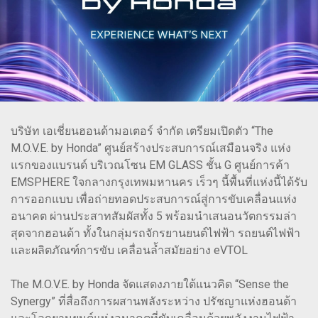
บริษัท เอเชี่ยนฮอนด้ามอเตอร์ จำกัด เตรียมเปิดตัว “The
M.O.V.E. by Honda” ศูนย์สร้างประสบการณ์เสมือนจริง แห่ง
แรกของแบรนด์ บริเวณโซน EM GLASS ชั้น G ศูนย์การค้า
EMSPHERE ใจกลางกรุงเทพมหานคร เร็วๆ นี้พื้นที่แห่งนี้ได้รับ
การออกแบบ เพื่อถ่ายทอดประสบการณ์สู่การขับเคลื่อนแห่ง
อนาคต ผ่านประสาทสัมผัสทั้ง 5 พร้อมนำเสนอนวัตกรรมล่า
สุดจากฮอนด้า ทั้งในกลุ่มรถจักรยานยนต์ไฟฟ้า รถยนต์ไฟฟ้า
และผลิตภัณฑ์การขับ เคลื่อนล้ำสมัยอย่าง eVTOL
The M.O.V.E. by Honda จัดแสดงภายใต้แนวคิด “Sense the
Synergy” ที่สื่อถึงการผสานพลังระหว่าง ปรัชญาแห่งฮอนด้า