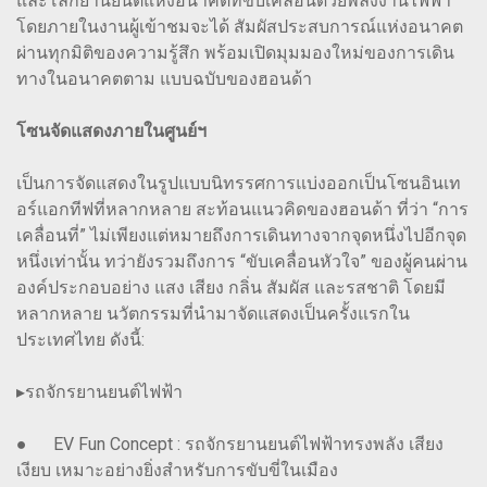
และโลกยานยนต์แห่งอนาคตที่ขับเคลื่อนด้วยพลังงานไฟฟ้า
โดยภายในงานผู้เข้าชมจะได้ สัมผัสประสบการณ์แห่งอนาคต
ผ่านทุกมิติของความรู้สึก พร้อมเปิดมุมมองใหม่ของการเดิน
ทางในอนาคตตาม แบบฉบับของฮอนด้า
โซนจัดแสดงภายในศูนย์ฯ
เป็นการจัดแสดงในรูปแบบนิทรรศการแบ่งออกเป็นโซนอินเท
อร์แอกทีฟที่หลากหลาย สะท้อนแนวคิดของฮอนด้า ที่ว่า “การ
เคลื่อนที่” ไม่เพียงแต่หมายถึงการเดินทางจากจุดหนึ่งไปอีกจุด
หนึ่งเท่านั้น ทว่ายังรวมถึงการ “ขับเคลื่อนหัวใจ” ของผู้คนผ่าน
องค์ประกอบอย่าง แสง เสียง กลิ่น สัมผัส และรสชาติ โดยมี
หลากหลาย นวัตกรรมที่นำมาจัดแสดงเป็นครั้งแรกใน
ประเทศไทย ดังนี้:
▸รถจักรยานยนต์ไฟฟ้า
● EV Fun Concept : รถจักรยานยนต์ไฟฟ้าทรงพลัง เสียง
เงียบ เหมาะอย่างยิ่งสำหรับการขับขี่ในเมือง