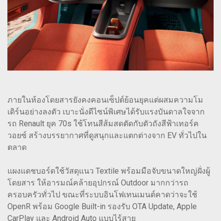
ภายในห้องโดยสารยังคงคอนเซ็ปต์ย้อนยุคแต่ผสมความโม
เดิร์นอย่างลงตัว เบาะนั่งดีไซน์พิเศษได้รับแรงบันดาลใจจาก
รถ Renault ยุค 70s ใช้โทนสีส้มสดตัดกับตัวถังสีฟ้าเทอร์ค
วอยซ์ สร้างบรรยากาศที่ดูสนุกและแตกต่างจาก EV ทั่วไปใน
ตลาด
แผงแดชบอร์ดใช้วัสดุแนว Textile พร้อมมือจับขนาดใหญ่ฝั่งผู้
โดยสาร ให้อารมณ์คล้ายอุปกรณ์ Outdoor มากกว่ารถ
ครอบครัวทั่วไป ขณะที่ระบบอินโฟเทนเมนต์คาดว่าจะใช้
OpenR พร้อม Google Built-in รองรับ OTA Update, Apple
CarPlay และ Android Auto แบบไร้สาย