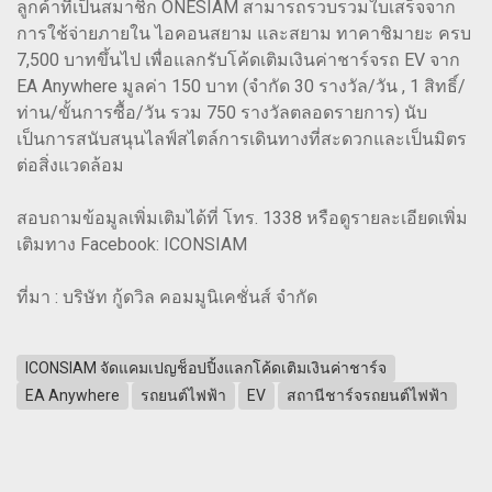
ลูกค้าที่เป็นสมาชิก ONESIAM สามารถรวบรวมใบเสร็จจาก
การใช้จ่ายภายใน ไอคอนสยาม และสยาม ทาคาชิมายะ ครบ
7,500 บาทขึ้นไป เพื่อแลกรับโค้ดเติมเงินค่าชาร์จรถ EV จาก
EA Anywhere มูลค่า 150 บาท (จำกัด 30 รางวัล/วัน , 1 สิทธิ์/
ท่าน/ขั้นการซื้อ/วัน รวม 750 รางวัลตลอดรายการ) นับ
เป็นการสนับสนุนไลฟ์สไตล์การเดินทางที่สะดวกและเป็นมิตร
ต่อสิ่งแวดล้อม
สอบถามข้อมูลเพิ่มเติมได้ที่ โทร. 1338 หรือดูรายละเอียดเพิ่ม
เติมทาง Facebook: ICONSIAM
ที่มา : บริษัท กู้ดวิล คอมมูนิเคชั่นส์ จำกัด
ICONSIAM จัดแคมเปญช็อปปิ้งแลกโค้ดเติมเงินค่าชาร์จ
EA Anywhere
รถยนต์ไฟฟ้า
EV
สถานีชาร์จรถยนต์ไฟฟ้า