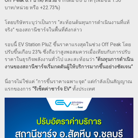
Off Peak 8.1 บาท/หน่วย
จากเดิม 6.6 บาท (เพิ่มขึ้น 1.50
บาท/หน่วย หรือ +22.73%)
โดยบริษัทระบุว่าเป็นการ “สะท้อนต้นทุนการดำเนินงานที่แท้
จริง” ของสถานีชาร์จในพื้นที่ดังกล่าว
รอบนี้ EV Station PluZ ขึ้นราคาแรงสุดในช่วง Off Peak โดย
ปรับขึ้นเกือบ 23% ซึ่งถือว่าสูงพอสมควรเมื่อเทียบกับการปรับ
ราคาในธุรกิจพลังงานทั่วไป และสะท้อนว่า
“ต้นทุนการดำเนิน
งานของสถานีชาร์จเริ่มกดดันผู้ให้บริการมากขึ้นอย่างชัดเจน”
นี่อาจไม่ใช่แค่ “การขึ้นราคาเฉพาะจุด” แต่กำลังเป็นสัญญาณ
แรกของการ
“รีเซ็ตค่าชาร์จ EV"
ทั้งประเทศ