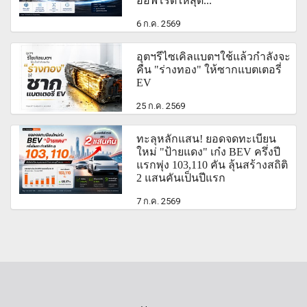
ออฟโรดให้สุด...
6 ก.ค. 2569
อุตฯรีไซเคิลแบตฯใช้แล้วกำลังจะ
คืน "ร่างทอง" ให้ซากแบตเตอรี่
EV
25 ก.ค. 2569
ทะลุหลักแสน! ยอดจดทะเบียน
ใหม่ "ป้ายแดง" เก๋ง BEV ครึ่งปี
แรกพุ่ง 103,110 คัน ลุ้นสร้างสถิติ
2 แสนคันเป็นปีแรก
7 ก.ค. 2569