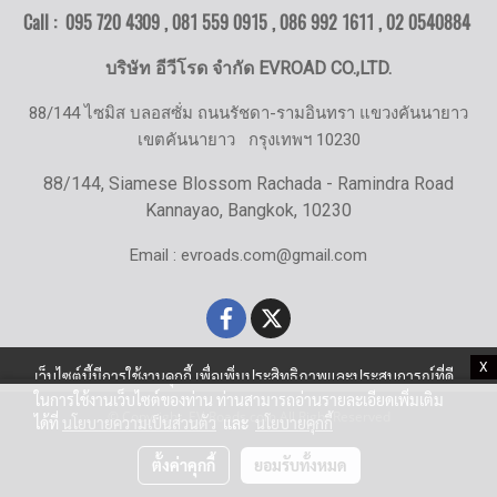
Call : 095 720 4309 , 081 559 0915 , 086 992 1611 ,
02 0540884
บริษัท อีวีโรด จำกัด EVROAD CO.,LTD.
88/144 ไซมิส บลอสซั่ม ถนนรัชดา-รามอินทรา แขวงคันนายาว
เขตคันนายาว
กรุงเทพฯ 10230
88/144, Siamese Blossom Rachada - Ramindra Road
Kannayao, Bangkok, 10230
Email : evroads.com@gmail.com
X
เว็บไซต์นี้มีการใช้งานคุกกี้ เพื่อเพิ่มประสิทธิภาพและประสบการณ์ที่ดี
ในการใช้งานเว็บไซต์ของท่าน ท่านสามารถอ่านรายละเอียดเพิ่มเติม
© Copyright EV-Roads.com All Right Reserved
ได้ที่
นโยบายความเป็นส่วนตัว
และ
นโยบายคุกกี้
ตั้งค่าคุกกี้
ยอมรับทั้งหมด