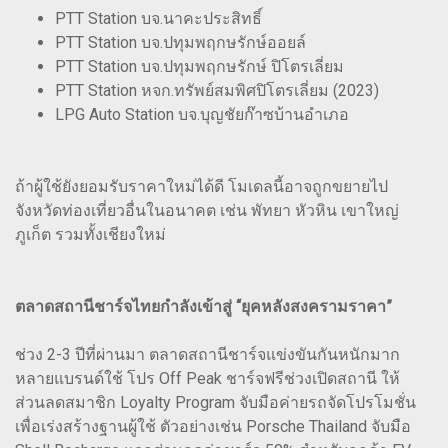
PTT Station บจ.นาคะประสิทธิ์
PTT Station บจ.ปทุมพฤกษรักษ์ออยล์
PTT Station บจ.ปทุมพฤกษรักษ์ ปิโตรเลี่ยม
PTT Station หจก.ทรัพย์สมพิศปิโตรเลี่ยม (2023)
LPG Auto Station บจ.บุญชัยก๊าซบ้านอำเภอ
ถ้าผู้ใช้ยังยอมรับราคาใหม่ได้ดี โมเดลนี้อาจถูกขยายไป
จังหวัดท่องเที่ยวอื่นในอนาคต เช่น พัทยา หัวหิน เขาใหญ่
ภูเก็ต รวมทั้งเชียงใหม่
ตลาดสถานีชาร์จไทยกำลังเข้าสู่ “ยุคหลังสงครามราคา”
ช่วง 2-3 ปีที่ผ่านมา ตลาดสถานีชาร์จแข่งขันกันหนักมาก
หลายแบรนด์ใช้ โปร Off Peak ชาร์จฟรีช่วงเปิดสถานี ให้
ส่วนลดสมาชิก Loyalty Program จับมือค่ายรถจัดโปรโมชั่น
เพื่อเร่งสร้างฐานผู้ใช้ ตัวอย่างเช่น Porsche Thailand จับมือ