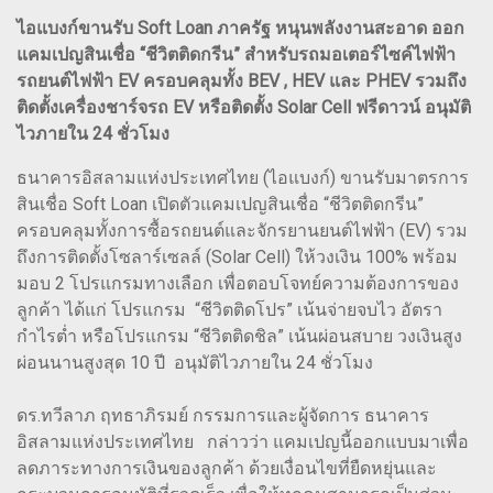
ไอแบงก์ขานรับ Soft Loan ภาครัฐ หนุนพลังงานสะอาด ออก
แคมเปญสินเชื่อ “ชีวิตติดกรีน” สำหรับรถมอเตอร์ไซค์ไฟฟ้า
รถยนต์ไฟฟ้า EV ครอบคลุมทั้ง BEV , HEV และ PHEV รวมถึง
ติดตั้งเครื่องชาร์จรถ EV หรือติดตั้ง Solar Cell ฟรีดาวน์ อนุมัติ
ไวภายใน 24 ชั่วโมง
ธนาคารอิสลามแห่งประเทศไทย (ไอแบงก์) ขานรับมาตรการ
สินเชื่อ Soft Loan เปิดตัวแคมเปญสินเชื่อ “ชีวิตติดกรีน”
ครอบคลุมทั้งการซื้อรถยนต์และจักรยานยนต์ไฟฟ้า (EV) รวม
ถึงการติดตั้งโซลาร์เซลล์ (Solar Cell) ให้วงเงิน 100% พร้อม
มอบ 2 โปรแกรมทางเลือก เพื่อตอบโจทย์ความต้องการของ
ลูกค้า ได้แก่ โปรแกรม “ชีวิตติดโปร” เน้นจ่ายจบไว อัตรา
กำไรต่ำ หรือโปรแกรม “ชีวิตติดชิล” เน้นผ่อนสบาย วงเงินสูง
ผ่อนนานสูงสุด 10 ปี อนุมัติไวภายใน 24 ชั่วโมง
ดร.ทวีลาภ ฤทธาภิรมย์ กรรมการและผู้จัดการ ธนาคาร
อิสลามแห่งประเทศไทย กล่าวว่า แคมเปญนี้ออกแบบมาเพื่อ
ลดภาระทางการเงินของลูกค้า ด้วยเงื่อนไขที่ยืดหยุ่นและ