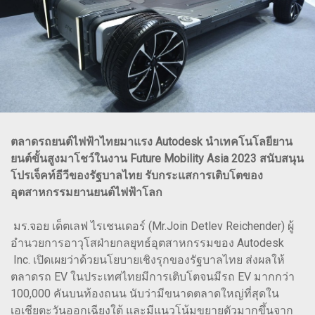
ตลาดรถยนต์ไฟฟ้าไทยมาแรง Autodesk นำเทคโนโลยียาน
ยนต์ขั้นสูงมาโชว์ในงาน Future Mobility Asia 2023 สนับสนุน
โปรเจ็คท์อีวีของรัฐบาลไทย รับกระแสการเติบโตของ
อุตสาหกรรมยานยนต์ไฟฟ้าโลก
มร.จอย เด็ตเลฟ ไรเชนเดอร์ (Mr.Join Detlev Reichender) ผู้
อำนวยการอาวุโสฝ่ายกลยุทธ์อุตสาหกรรมของ Autodesk
Inc. เปิดเผยว่าด้วยนโยบายเชิงรุกของรัฐบาลไทย ส่งผลให้
ตลาดรถ EV ในประเทศไทยมีการเติบโตจนมีรถ EV มากกว่า
100,000 คันบนท้องถนน นับว่ามีขนาดตลาดใหญ่ที่สุดใน
เอเชียตะวันออกเฉียงใต้ และมีแนวโน้มขยายตัวมากขึ้นจาก