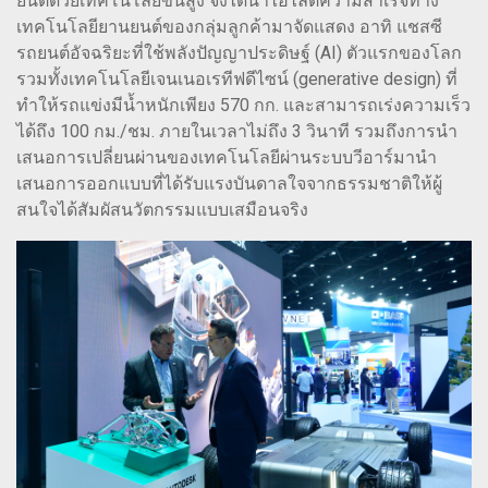
ยนต์ด้วยเทคโนโลยีขั้นสูง จึงได้นำไฮไลต์ความสำเร็จทาง
เทคโนโลยียานยนต์ของกลุ่มลูกค้ามาจัดแสดง อาทิ แชสซี
รถยนต์อัจฉริยะที่ใช้พลังปัญญาประดิษฐ์ (AI) ตัวแรกของโลก
รวมทั้งเทคโนโลยีเจนเนอเรทีฟดีไซน์ (generative design) ที่
ทำให้รถแข่งมีน้ำหนักเพียง 570 กก. และสามารถเร่งความเร็ว
ได้ถึง 100 กม./ชม. ภายในเวลาไม่ถึง 3 วินาที รวมถึงการนำ
เสนอการเปลี่ยนผ่านของเทคโนโลยีผ่านระบบวีอาร์มานำ
เสนอการออกแบบที่ได้รับแรงบันดาลใจจากธรรมชาติให้ผู้
สนใจได้สัมผัสนวัตกรรมแบบเสมือนจริง