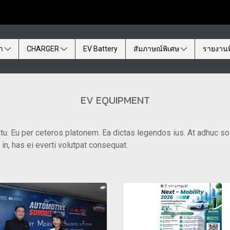
้า
CHARGER
EV Battery
สัมภาษณ์พิเศษ
รายงานพ
EV EQUIPMENT
tu. Eu per ceteros platonem. Ea dictas legendos ius. At adhuc so
n, has ei everti volutpat consequat.