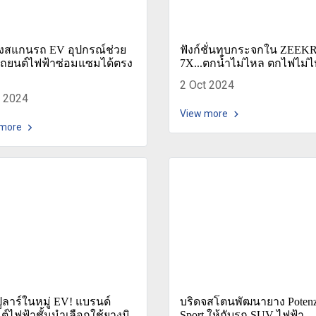
่องสแกนรถ EV อุปกรณ์ช่วย
ฟังก์ชั่นทุบกระจกใน ZEEK
รถยนต์ไฟฟ้าซ่อมแซมได้ตรง
7X...ตกน้ำไม่ไหล ตกไฟไม่ไ
2 Oct 2024
t 2024
View more
 more
ูลาร์ในหมู่ EV! แบรนด์
บริดจสโตนพัฒนายาง Poten
์ไฟฟ้าชั้นนำเลือกใช้ยางมิ
Sport ให้กับรถ SUV ไฟฟ้า