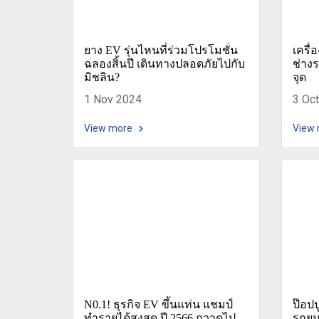
ยาง EV รุ่นไหนที่ร่วมโปรโมชั่น
เครื
ฉลองสิ้นปี เดินทางปลอดภัยไปกับ
ช่าง
มิชลิน?
จุด
1 Nov 2024
3 Oc
View more
View
N0.1! ธุรกิจ EV ขึ้นแท่น แชมป์
ป๊อปป
ทำรายได้สูงสุด ปี 2566 กวาดไป
รถยนต