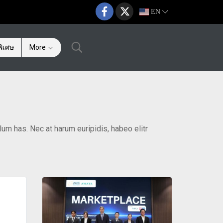
EN
ิเศษ
More
lum has. Nec at harum euripidis, habeo elitr