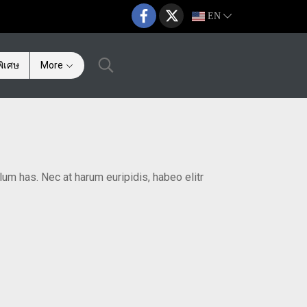
EN
ิเศษ
More
lum has. Nec at harum euripidis, habeo elitr