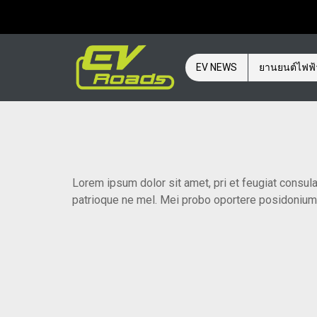
EV NEWS
ยานยนต์ไฟฟ
Lorem ipsum dolor sit amet, pri et feugiat consula
patrioque ne mel. Mei probo oportere posidonium i