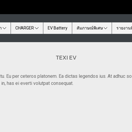
้า
CHARGER
EV Battery
สัมภาษณ์พิเศษ
รายงานพ
TEXI EV
tu. Eu per ceteros platonem. Ea dictas legendos ius. At adhuc so
n, has ei everti volutpat consequat.