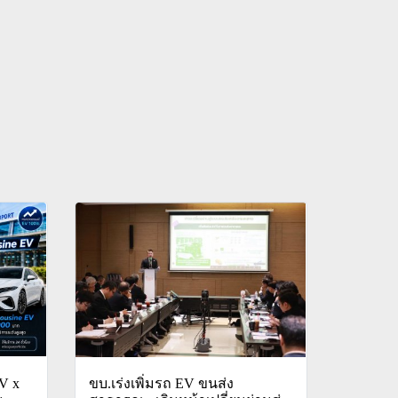
EV x
ขบ.เร่งเพิ่มรถ EV ขนส่ง