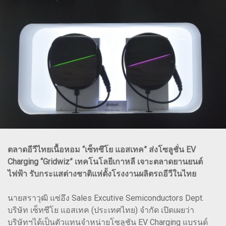
ตลาดอีวีไทยเนื้อหอม “เซ็ทซึโย แอสเทค” ส่งโซลูชั่น EV
Charging “Gridwiz” เทคโนโลยีเกาหลี เจาะตลาดยานยนต์
ไฟฟ้า รับกระแสต่างชาติแห่ตั้งโรงงานผลิตรถอีวีในไทย
นายสราวุฒิ แซ่อึง Sales Excutive Semiconductors Dept.
บริษัท เซ็ทซึโย แอสเทค (ประเทศไทย) จำกัด เปิดเผยว่า
บริษัทฯได้เป็นตัวแทนจำหน่ายโซลูชัน EV Charging แบรนด์