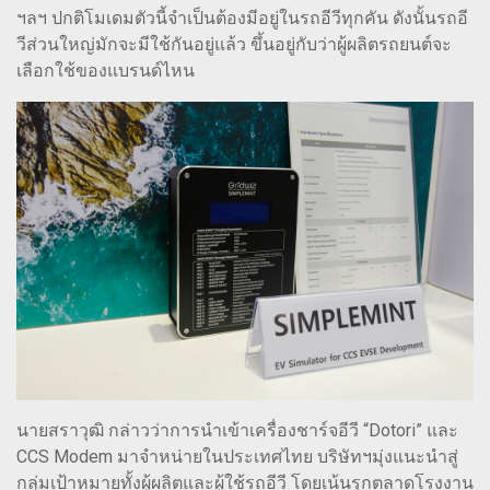
ฯลฯ ปกติโมเดมตัวนี้จำเป็นต้องมีอยู่ในรถอีวีทุกคัน ดังนั้นรถอี
วีส่วนใหญ่มักจะมีใช้กันอยู่แล้ว ขึ้นอยู่กับว่าผู้ผลิตรถยนต์จะ
เลือกใช้ของแบรนด์ไหน
นายสราวุฒิ กล่าวว่าการนำเข้าเครื่องชาร์จอีวี “Dotori” และ
CCS Modem มาจำหน่ายในประเทศไทย บริษัทฯมุ่งแนะนำสู่
กลุ่มเป้าหมายทั้งผู้ผลิตและผู้ใช้รถอีวี โดยเน้นรุกตลาดโรงงาน