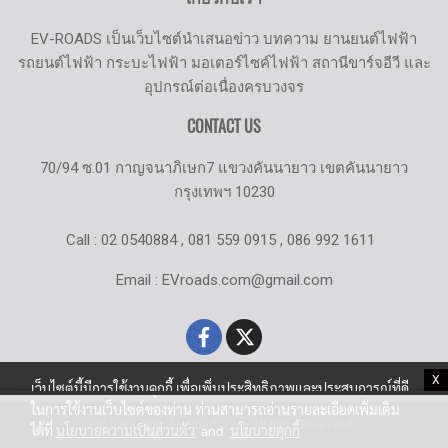
EV-ROADS เป็นเว็บไซต์นำเสนอข่าว บทความ ยานยนต์ไฟฟ้า
รถยนต์ไฟฟ้า กระบะไฟฟ้า มอเตอร์ไซค์ไฟฟ้า สถานีขาร์จอีวี และ
อุปกรณ์ต่อเนื่องครบวงจร
CONTACT US
70/94 ซ.01 กาญจนาภิเษก7 แขวงคันนายาว เขตคันนายาว
กรุงเทพฯ 10230
Call : 02 0540884 , 081 559 0915 , 086 992 1611
Email : EVroads.com@gmail.com
X
เว็บไซต์นี้มีการใช้งานคุกกี้ เพื่อเพิ่มประสิทธิภาพและประสบการณ์ที่ดี
ในการใช้งานเว็บไซต์ของท่าน ท่านสามารถอ่านรายละเอียดเพิ่มเติม
© Copyright EV-Roads.com All Right Reserved
ได้ที่
นโยบายความเป็นส่วนตัว
and
นโยบายคุกกี้