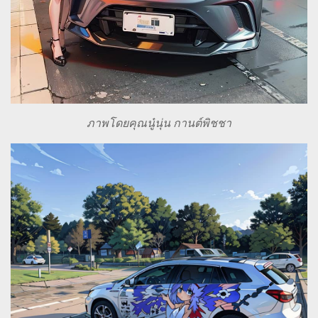
ภาพโดยคุณนู๋นุ่น กานต์พิชชา