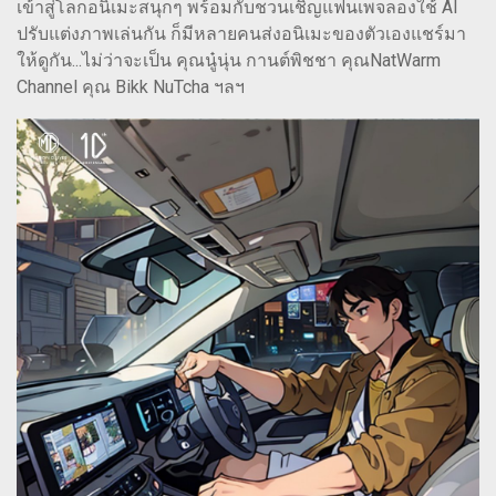
เข้าสู่โลกอนิเมะสนุกๆ พร้อมกับชวนเชิญแฟนเพจลองใช้ AI
ปรับแต่งภาพเล่นกัน ก็มีหลายคนส่งอนิเมะของตัวเองแชร์มา
ให้ดูกัน...ไม่ว่าจะเป็น คุณนู๋นุ่น กานต์พิชชา คุณNatWarm
Channel คุณ Bikk NuTcha ฯลฯ