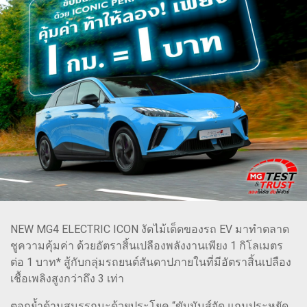
NEW MG4 ELECTRIC ICON งัดไม้เด็ดของรถ EV มาทำตลาด
ชูความคุ้มค่า ด้วยอัตราสิ้นเปลืองพลังงานเพียง 1 กิโลเมตร
ต่อ 1 บาท* สู้กับกลุ่มรถยนต์สันดาปภายในที่มีอัตราสิ้นเปลือง
เชื้อเพลิงสูงกว่าถึง 3 เท่า
ตอกย้ำด้านสมรรถนะด้วยประโยค “ขับมันส์จัด แถมประหยัด