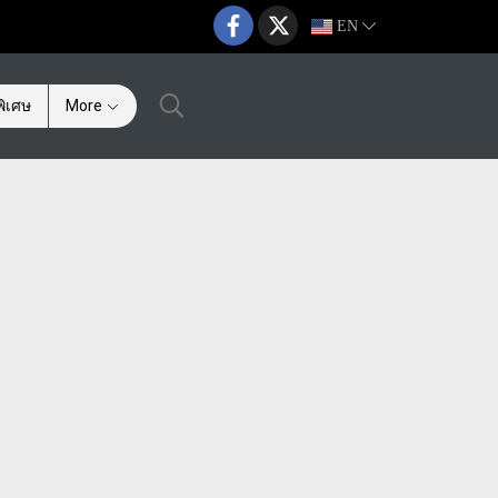
EN
ิเศษ
More