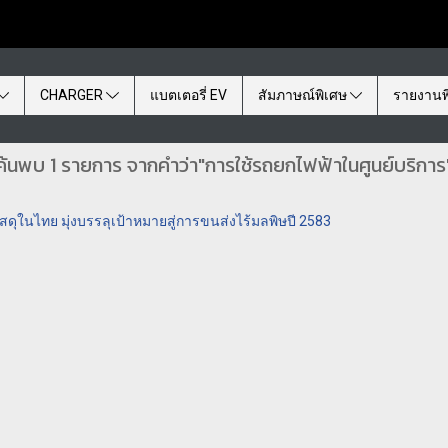
CHARGER
แบตเตอรี่ EV
สัมภาษณ์พิเศษ
รายงานพ
ค้นพบ 1 รายการ จากคำว่า"การใช้รถยกไฟฟ้าในศูนย์บริการ
สดุในไทย มุ่งบรรลุเป้าหมายสู่การขนส่งไร้มลพิษปี 2583