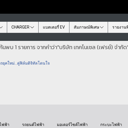
CHARGER
แบตเตอรี่ EV
สัมภาษณ์พิเศษ
รายงานพ
ค้นพบ 1 รายการ จากคำว่า"บริษัท เทคโนเซล (เฟรย์) จำกัด
คใหม่...คู่ฟิล์มดิจิทัลโดนใจ
ไฟฟ้า
รถยนต์ไฟฟ้า
มอเตอร์ไซค์ไฟฟ้า
กระบะไฟฟ้า