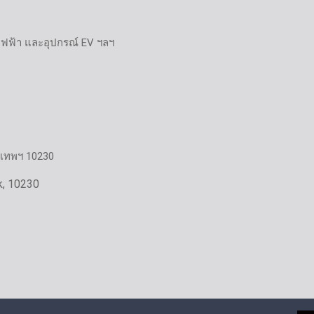
ไฟฟ้า และอุปกรณ์ EV ฯลฯ
งเทพฯ 10230
k, 10230