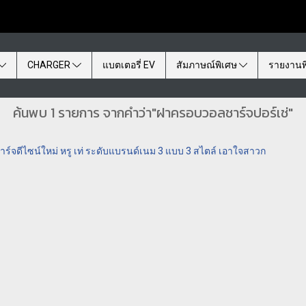
CHARGER
แบตเตอรี่ EV
สัมภาษณ์พิเศษ
รายงานพ
ค้นพบ 1 รายการ จากคำว่า"ฝาครอบวอลชาร์จปอร์เช่"
์จดีไซน์ใหม่ หรู เท่ ระดับแบรนด์เนม 3 แบบ 3 สไตล์ เอาใจสาวก