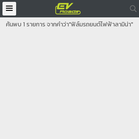
ค้นพบ 1 รายการ จากคำว่า"ฟิล์มรถยนต์ไฟฟ้าลามิน่า"