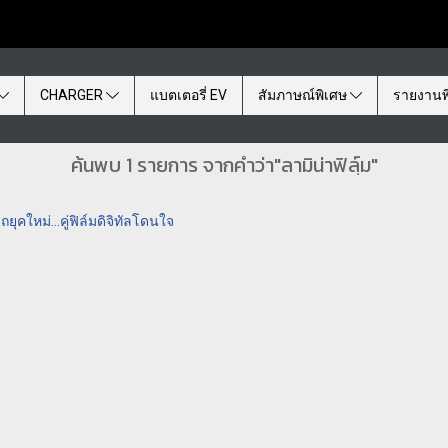
CHARGER
แบตเตอรี่ EV
สัมภาษณ์พิเศษ
รายงานพ
ค้นพบ 1 รายการ จากคำว่า"ลามิน่าฟิลฺ์ม"
คใหม่...คู่ฟิล์มดิจิทัลโดนใจ