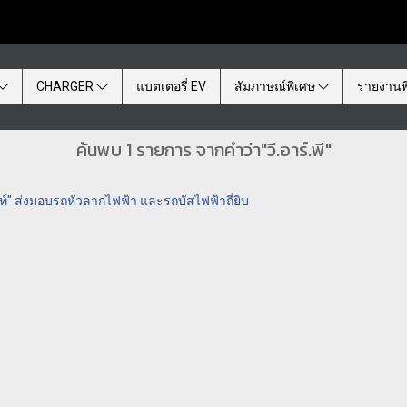
CHARGER
แบตเตอรี่ EV
สัมภาษณ์พิเศษ
รายงานพ
ค้นพบ 1 รายการ จากคำว่า"วี.อาร์.พี"
ท์" ส่งมอบรถหัวลากไฟฟ้า และรถบัสไฟฟ้าถี่ยิบ