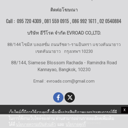
ติดต่อโฆษณา
Call : 095 720 4309 , 081 559 0915 , 086 992 1611 ,
02 0540884
บริษัท อีวีโรด จำกัด EVROAD CO.,LTD.
88/144 ไซมิส บลอสซั่ม ถนนรัชดา-รามอินทรา แขวงคันนายาว
เขตคันนายาว
กรุงเทพฯ 10230
88/144, Siamese Blossom Rachada - Ramindra Road
Kannayao, Bangkok, 10230
Email : evroads.com@gmail.com
X
เว็บไซต์นี้มีการใช้งานคุกกี้ เพื่อเพิ่มประสิทธิภาพและประสบการณ์ที่ดี
ในการใช้งานเว็บไซต์ของท่าน ท่านสามารถอ่านรายละเอียดเพิ่มเติม
© Copyright EV-Roads.com All Right Reserved
ได้ที่
นโยบายความเป็นส่วนตัว
และ
นโยบายคุกกี้