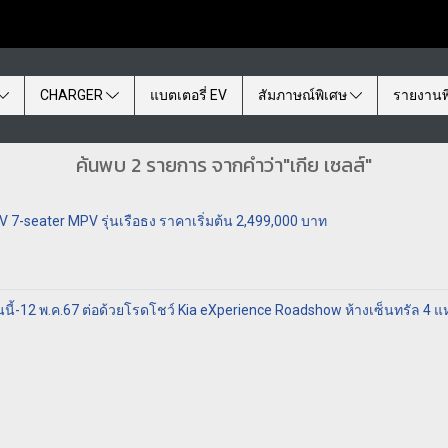
CHARGER
แบตเตอรี่ EV
สัมภาษณ์พิเศษ
รายงานพ
ค้นพบ 2 รายการ จากคำว่า"เกีย เซลส์"
EV 7-seater MPV รุ่นเรือธง ราคาเริ่มต้น 2,499,000 บาท
ันนี้-12 พ.ค.67 ต่อด้วยโรดโชว์ Kia eXperience Roadshow ห้างเซ็นทรัล 4 แห่