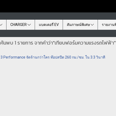
CHARGER
แบตเตอรี่ EV
สัมภาษณ์พิเศษ
รายงานพ
ค้นพบ 1 รายการ จากคำว่า"เทียบฟอร์มความแรงรถไฟฟ้า"
 Performance จัดจ้านกว่าใคร ท๊อปสปีด 260 กม./ชม. ใน 3.3 วินาที