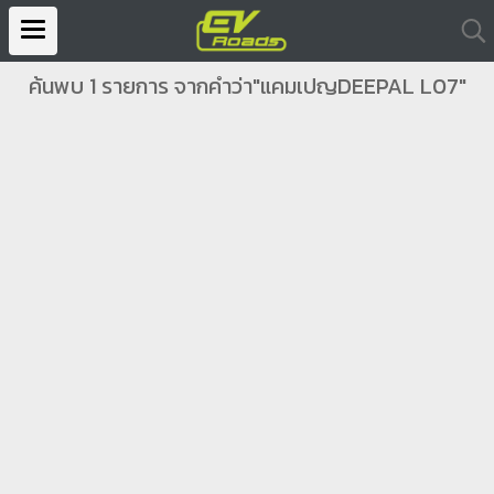
ค้นพบ 1 รายการ จากคำว่า"แคมเปญDEEPAL L07"