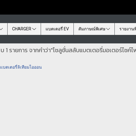
CHARGER
แบตเตอรี่ EV
สัมภาษณ์พิเศษ
รายงานพ
บ 1 รายการ จากคำว่า"โซลูชั่นสลับแบตเตอรี่มอเตอร์ไซค์ไ
ิลแบตเตอรี่ลิเทียมไอออน