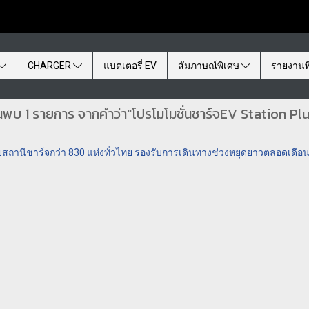
CHARGER
แบตเตอรี่ EV
สัมภาษณ์พิเศษ
รายงานพ
นพบ 1 รายการ จากคำว่า"โปรโมโมชั่นชาร์จEV Station Pl
ยสถานีชาร์จกว่า 830 แห่งทั่วไทย รองรับการเดินทางช่วงหยุดยาวตลอดเดือ