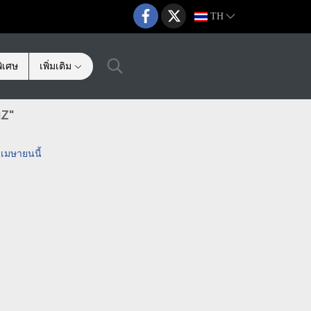
TH
ิเศษ
เพิ่มเติม
uZ"
นเมษายนนี้