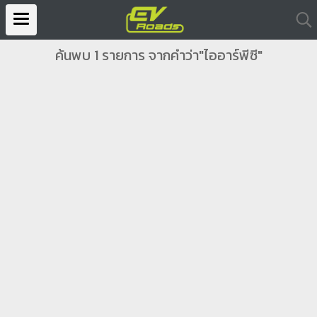
ค้นพบ 1 รายการ จากคำว่า"ไออาร์พีซี"