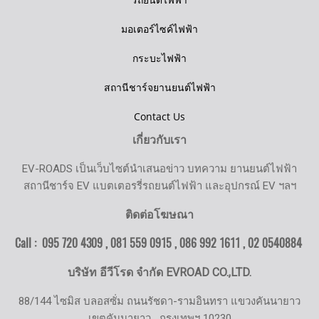
มอเตอร์ไซค์ไฟฟ้า
กระบะไฟฟ้า
สถานีชาร์จยานยนต์ไฟฟ้า
Contact Us
เกี่ยวกับเรา
EV-ROADS เป็นเว็บไซต์นำเสนอข่าว บทความ ยานยนต์ไฟฟ้า
สถานีชาร์จ EV แบตเตอรรี่รถยนต์ไฟฟ้า และอุปกรณ์ EV ฯลฯ
ติดต่อโฆษณา
Call : 095 720 4309 , 081 559 0915 , 086 992 1611 ,
02 0540884
บริษัท อีวีโรด จำกัด EVROAD CO.,LTD.
88/144 ไซมิส บลอสซั่ม ถนนรัชดา-รามอินทรา แขวงคันนายาว
เขตคันนายาว
กรุงเทพฯ 10230