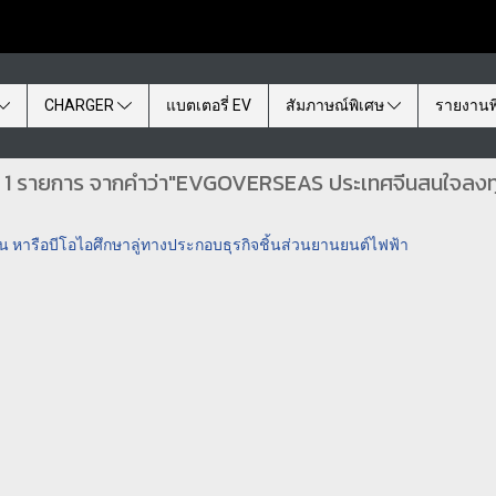
CHARGER
แบตเตอรี่ EV
สัมภาษณ์พิเศษ
รายงานพ
 1 รายการ จากคำว่า"EVGOVERSEAS ประเทศจีนสนใจลงท
ารือบีโอไอศึกษาลู่ทางประกอบธุรกิจชิ้นส่วนยานยนต์ไฟฟ้า