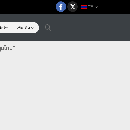
TH
ิเศษ
เพิ่มเติม
ุนไทย"