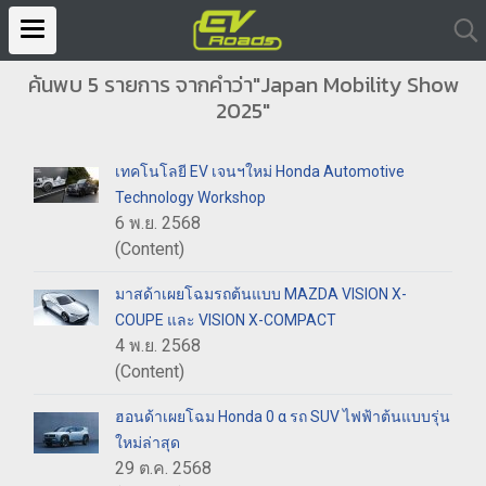
ค้นพบ 5 รายการ จากคำว่า"Japan Mobility Show
2025"
เทคโนโลยี EV เจนฯใหม่ Honda Automotive
Technology Workshop
6 พ.ย. 2568
(Content)
มาสด้าเผยโฉมรถต้นแบบ MAZDA VISION X-
COUPE และ VISION X-COMPACT
4 พ.ย. 2568
(Content)
ฮอนด้าเผยโฉม Honda 0 α รถ SUV ไฟฟ้าต้นแบบรุ่น
ใหม่ล่าสุด
29 ต.ค. 2568