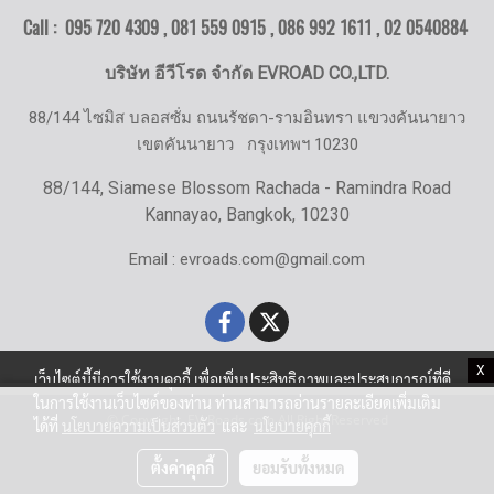
Call : 095 720 4309 , 081 559 0915 , 086 992 1611 ,
02 0540884
บริษัท อีวีโรด จำกัด EVROAD CO.,LTD.
88/144 ไซมิส บลอสซั่ม ถนนรัชดา-รามอินทรา แขวงคันนายาว
เขตคันนายาว
กรุงเทพฯ 10230
88/144, Siamese Blossom Rachada - Ramindra Road
Kannayao, Bangkok, 10230
Email : evroads.com@gmail.com
X
เว็บไซต์นี้มีการใช้งานคุกกี้ เพื่อเพิ่มประสิทธิภาพและประสบการณ์ที่ดี
ในการใช้งานเว็บไซต์ของท่าน ท่านสามารถอ่านรายละเอียดเพิ่มเติม
© Copyright EV-Roads.com All Right Reserved
ได้ที่
นโยบายความเป็นส่วนตัว
และ
นโยบายคุกกี้
ตั้งค่าคุกกี้
ยอมรับทั้งหมด