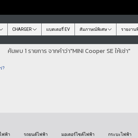
CHARGER
แบตเตอรี่ EV
สัมภาษณ์พิเศษ
รายงานพ
ค้นพบ 1 รายการ จากคำว่า"MINI Cooper SE ให้เช่า"
ร่?
ไฟฟ้า
รถยนต์ไฟฟ้า
มอเตอร์ไซค์ไฟฟ้า
กระบะไฟฟ้า