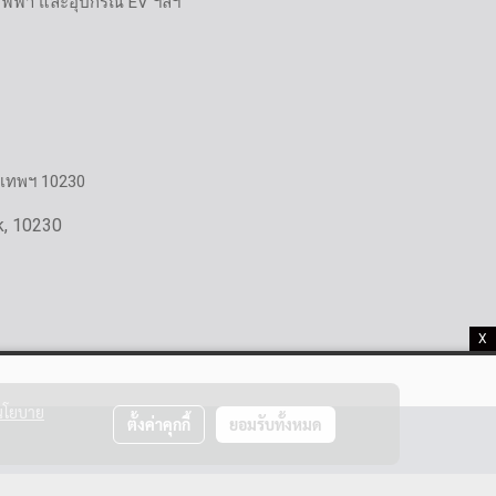
ไฟฟ้า และอุปกรณ์ EV ฯลฯ
งเทพฯ 10230
k, 10230
X
นโยบาย
ตั้งค่าคุกกี้
ยอมรับทั้งหมด