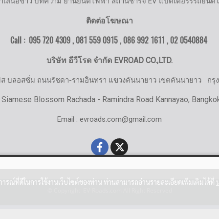
ำเสนอข่าว บทความ ยานยนต์ไฟฟ้า สถานีชาร์จ EV แบตเตอรรี่รถยนต์
ติดต่อโฆษณา
Call : 095 720 4309 , 081 559 0915 , 086 992 1611 ,
02 0540884
บริษัท อีวีโรด จำกัด EVROAD CO.,LTD.
มิส บลอสซั่ม ถนนรัชดา-รามอินทรา แขวงคันนายาว เขตคันนายาว
กรุ
 Siamese Blossom Rachada - Ramindra Road Kannayao, Bangko
Email : evroads.com@gmail.com
บการณ์ที่ดีในการใช้งานเว็บไซต์ของท่าน ท่านสามารถอ่านรายละเอียดเพิ่มเติมได้ที่
© Copyright EV-Roads.com All Right Reserved