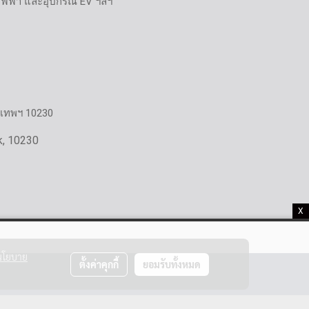
ไฟฟ้า และอุปกรณ์ EV ฯลฯ
งเทพฯ 10230
k, 10230
X
นโยบาย
ตั้งค่าคุกกี้
ยอมรับทั้งหมด