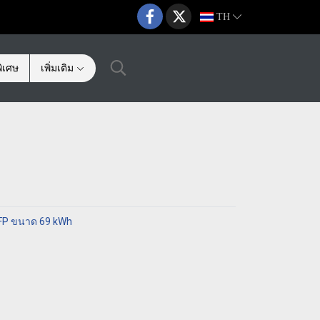
TH
ิเศษ
เพิ่มเติม
 LFP ขนาด 69 kWh