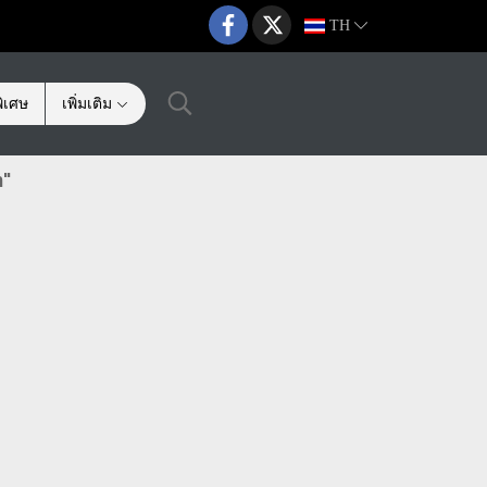
TH
ิเศษ
เพิ่มเติม
n"