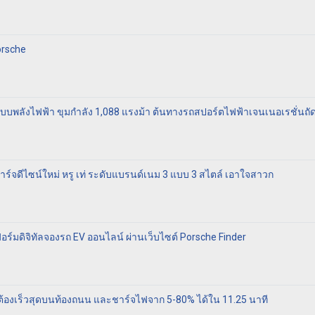
orsche
บพลังไฟฟ้า ขุมกำลัง 1,088 แรงม้า ต้นทางรถสปอร์ตไฟฟ้าเจนเนอเรชั่นถั
์จดีไซน์ใหม่ หรู เท่ ระดับแบรนด์เนม 3 แบบ 3 สไตล์ เอาใจสาวก
อร์มดิจิทัลจองรถ EV ออนไลน์ ผ่านเว็บไซต์ Porsche Finder
n X’ ต้องเร็วสุดบนท้องถนน และชาร์จไฟจาก 5-80% ได้ใน 11.25 นาที