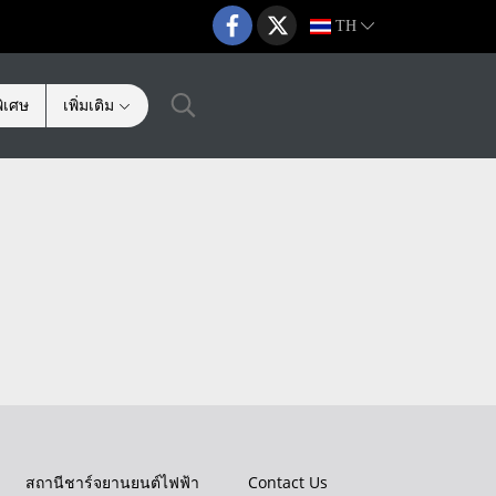
TH
ิเศษ
เพิ่มเติม
สถานีชาร์จยานยนต์ไฟฟ้า
Contact Us