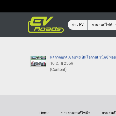
ข่าว EV
ยานยนต์ไฟฟ้า
พลิกวิกฤตดีเซลแพงเป็นโอกาส! "เน็กซ์ พอย
16 เม.ย 2569
(Content)
Home
ข่าวยานยนต์ไฟฟ้า
ยานยนต์