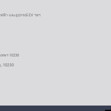
ไฟฟ้า และอุปกรณ์ EV ฯลฯ
งเทพฯ 10230
k, 10230