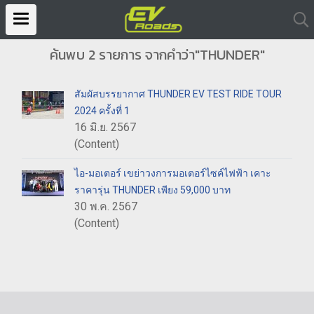
ค้นพบ 2 รายการ จากคำว่า"THUNDER"
สัมผัสบรรยากาศ THUNDER EV TEST RIDE TOUR
2024 ครั้งที่ 1
16 มิ.ย. 2567
(Content)
ไอ-มอเตอร์ เขย่าวงการมอเตอร์ไซค์ไฟฟ้า เคาะ
ราคารุ่น THUNDER เพียง 59,000 บาท
30 พ.ค. 2567
(Content)