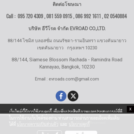
ติดต่อโฆษณา
Call : 095 720 4309 , 081 559 0915 , 086 992 1611 ,
02 0540884
บริษัท อีวีโรด จำกัด EVROAD CO.,LTD.
88/144 ไซมิส บลอสซั่ม ถนนรัชดา-รามอินทรา แขวงคันนายาว
เขตคันนายาว
กรุงเทพฯ 10230
88/144, Siamese Blossom Rachada - Ramindra Road
Kannayao, Bangkok, 10230
Email : evroads.com@gmail.com
X
เว็บไซต์นี้มีการใช้งานคุกกี้ เพื่อเพิ่มประสิทธิภาพและประสบการณ์ที่ดี
ในการใช้งานเว็บไซต์ของท่าน ท่านสามารถอ่านรายละเอียดเพิ่มเติม
© Copyright EV-Roads.com All Right Reserved
ได้ที่
นโยบายความเป็นส่วนตัว
และ
นโยบายคุกกี้