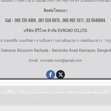
ำเสนอข่าว บทความ ยานยนต์ไฟฟ้า สถานีชาร์จ EV แบตเตอรรี่รถยนต์
ติดต่อโฆษณา
Call : 095 720 4309 , 081 559 0915 , 086 992 1611 ,
02 0540884
บริษัท อีวีโรด จำกัด EVROAD CO.,LTD.
มิส บลอสซั่ม ถนนรัชดา-รามอินทรา แขวงคันนายาว เขตคันนายาว
กรุ
 Siamese Blossom Rachada - Ramindra Road Kannayao, Bangko
Email : evroads.com@gmail.com
บการณ์ที่ดีในการใช้งานเว็บไซต์ของท่าน ท่านสามารถอ่านรายละเอียดเพิ่มเติมได้ที่
© Copyright EV-Roads.com All Right Reserved