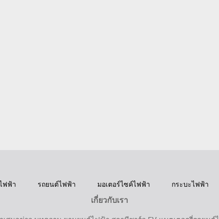
ไฟฟ้า
รถยนต์ไฟฟ้า
มอเตอร์ไซค์ไฟฟ้า
กระบะไฟฟ้า
เกี่ยวกับเรา