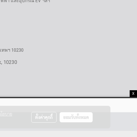
ไฟฟ้า และอุปกรณ์ EV ฯลฯ
งเทพฯ 10230
k, 10230
X
นโยบาย
ตั้งค่าคุกกี้
ยอมรับทั้งหมด