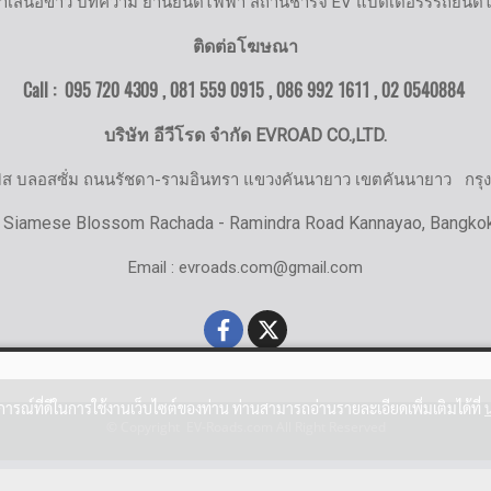
ำเสนอข่าว บทความ ยานยนต์ไฟฟ้า สถานีชาร์จ EV แบตเตอรรี่รถยนต์
ติดต่อโฆษณา
Call : 095 720 4309 , 081 559 0915 , 086 992 1611 ,
02 0540884
บริษัท อีวีโรด จำกัด EVROAD CO.,LTD.
มิส บลอสซั่ม ถนนรัชดา-รามอินทรา แขวงคันนายาว เขตคันนายาว
กรุ
 Siamese Blossom Rachada - Ramindra Road Kannayao, Bangko
Email : evroads.com@gmail.com
บการณ์ที่ดีในการใช้งานเว็บไซต์ของท่าน ท่านสามารถอ่านรายละเอียดเพิ่มเติมได้ที่
© Copyright EV-Roads.com All Right Reserved